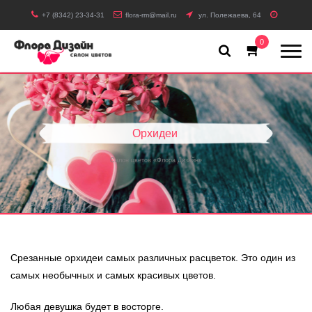
ИНТЕРНЕТ-МАГАЗИН
О МАГАЗИНЕ
+7 (8342) 23-34-31
flora-rm@mail.ru
ул. Полежаева, 64
Оплата и доставка
Корзина
0
00
00
Круглосуточно 24/7, заказы с 08
до 20
Мы ВКонтакте
Вопрос-ответ
Фото с доставок
Свадебная флористика
Орхидеи
Салон цветов «Флора Дизайн»
Срезанные орхидеи самых различных расцветок. Это один из
самых необычных и самых красивых цветов.
Любая девушка будет в восторге.