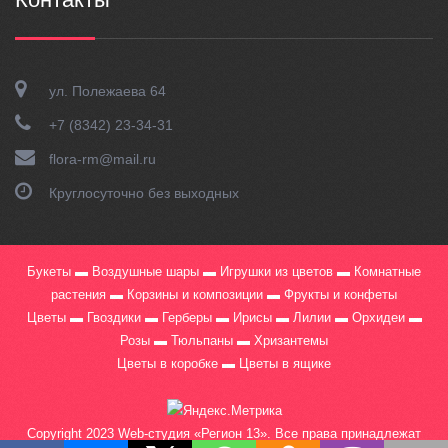
ул. Полежаева 64
+7 (8342) 23-34-31
flora-rm@mail.ru
Круглосуточно без выходных
Букеты ▬ Воздушные шары ▬ Игрушки из цветов ▬ Комнатные
растения ▬ Корзины и композиции ▬ Фрукты и конфеты
Цветы ▬ Гвоздики ▬ Герберы ▬ Ирисы ▬ Лилии ▬ Орхидеи ▬
Розы ▬ Тюльпаны ▬ Хризантемы
Цветы в коробке ▬ Цветы в ящике
Copyright 2023
Web-студия «Регион 13»
. Все права принадлежат